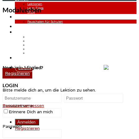
Lektionen
Lern-Tipps
Modalverben
Shop
Lehren
Pauschalen für Schulen
FAQ
Über uns
Referenzen
Meinungen
Leitbild
Erklärung Gewinnspiel
Nachhilfealternativen
Noch kein Mitglied?
LOGIN
Registrieren
Registrieren
LOGIN
Bitte melde dich an, um die Lektion zu sehen.
Benutzername
Passwort vergessen
Erinnere Dich an mich
Passwort
Registrieren