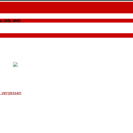
lfe, AHS, NMS
 vergessen