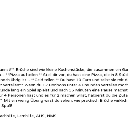
kannst!** Brüche sind wie kleine Kuchenstücke, die zusammen ein G
- **Pizza aufteilen:** Stell dir vor, du hast eine Pizza, die in 8 S
 noch übrig ist. - **Geld teilen:** Du hast 10 Euro und teilst sie mi
recht verteilen:** Wenn du 12 Bonbons unter 4 Freunden verteilen mö
unde lang ein Spiel spielst und nach 15 Minuten eine Pause machst, 
r 4 Personen hast und es für 2 machen willst, halbierst du die Zuta
** Mit ein wenig Übung wirst du sehen, wie praktisch Brüche wirklich
r Spaß!
chhilfe, Lernhilfe, AHS, NMS