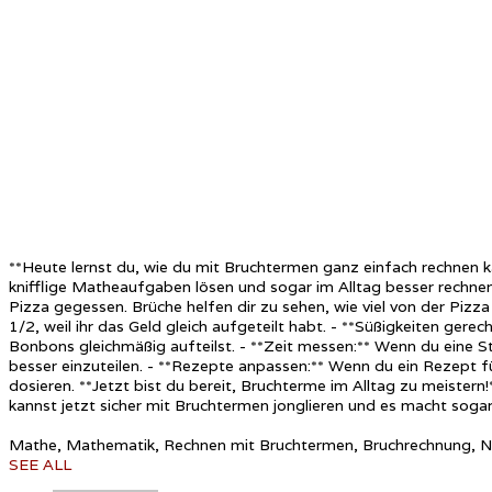
**Heute lernst du, wie du mit Bruchtermen ganz einfach rechnen 
knifflige Matheaufgaben lösen und sogar im Alltag besser rechnen. 
Pizza gegessen. Brüche helfen dir zu sehen, wie viel von der Pizza
1/2, weil ihr das Geld gleich aufgeteilt habt. - **Süßigkeiten ge
Bonbons gleichmäßig aufteilst. - **Zeit messen:** Wenn du eine St
besser einzuteilen. - **Rezepte anpassen:** Wenn du ein Rezept fü
dosieren. **Jetzt bist du bereit, Bruchterme im Alltag zu meistern!
kannst jetzt sicher mit Bruchtermen jonglieren und es macht soga
Mathe, Mathematik, Rechnen mit Bruchtermen, Bruchrechnung, Na
SEE ALL